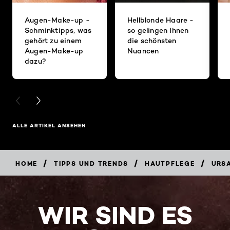
Augen-Make-up -
Hellblonde Haare -
Schminktipps, was
so gelingen Ihnen
gehört zu einem
die schönsten
Augen-Make-up
Nuancen
dazu?
PREVIOUS CARD
NEXT CARD
ALLE ARTIKEL ANSEHEN
/
/
/
HOME
TIPPS UND TRENDS
HAUTPFLEGE
URSA
WIR SIND ES