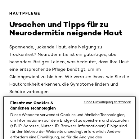
HAUTPFLEGE
Ursachen und Tipps für zu
Neurodermitis neigende Haut
Spannende, juckende Haut, eine Neigung zu
Trockenheit? Neurodermitis ist ein gutartiges, aber
besonders lästiges Leiden, was bedeutet, dass Ihre Haut
eine entsprechende Pflege benötigt, um im
Gleichgewicht zu bleiben. Wir verraten Ihnen, wie Sie die
Hautkrankheit erkennen, die Symptome lindern und
Schübe vorbeugen.
Ohne Einwilligung fortfahren
Einsatz von Cookies &
So erkennt man zu Neurodermitis neigende
ähnlichen Technologien
Haut
Diese Webseite verwendet Cookies und ähnliche Technologien,
um Informationen auf dem Endgerät zu speichern und abzurufen
Ist die Haut trocken, rot oder empfindlich? Ist sie leicht
(z.B. IP-Adresse, Nutzer-ID, Browser-Informationen). Einige sind
für den Betrieb der Webseite unbedingt erforderlich. Andere
gereizt? Juckt und spannt sie und fühlt sie sich
erfordern eine Einwilligung, so für die Analyse des