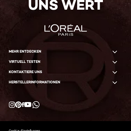
UNS WERT
MEHR ENTDECKEN
VIRTUELL TESTEN
KONTAKTIERE UNS
HERSTELLERINFORMATIONEN
Facebook
YouTube
Instagram
Pinterest
WhatsApp
Cookie-Einstellungen