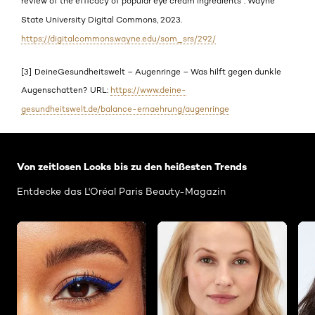
review of the efficacy of popular eye cream ingredients”. Wayne
State University Digital Commons, 2023.
https://digitalcommons.wayne.edu/som_srs/292/
[3]
DeineGesundheitswelt – Augenringe – Was hilft gegen dunkle
Augenschatten? URL:
https://www.deine-
gesundheitswelt.de/balance-ernaehrung/augenringe
: Related-Articles-Home
Von zeitlosen Looks bis zu den heißesten Trends
Entdecke das L'Oréal Paris Beauty-Magazin