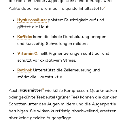
die Haut um Deine Augen gestärkt und beruhigt wird.
2
Achte dabei vor allem auf folgende Inhaltsstoffe
:
Hyaluronsäure:
polstert Feuchtigkeit auf und
glättet die Haut.
Koffein:
kann die lokale Durchblutung anregen
und kurzzeitig Schwellungen mildern.
Vitamin C:
hellt Pigmentierungen sanft auf und
schützt vor oxidativem Stress.
Retinol:
Unterstützt die Zellerneuerung und
stärkt die Hautstruktur.
3
Hausmittel
Auch
wie kühle Kompressen, Quarkmasken
oder gekühlte Teebeutel (grüner Tee) können die dunklen
Schatten unter den Augen mildern und die Augenpartie
beruhigen. Sie wirken kurzfristig abschwellend, ersetzen
aber keine gezielte Augenpflege.