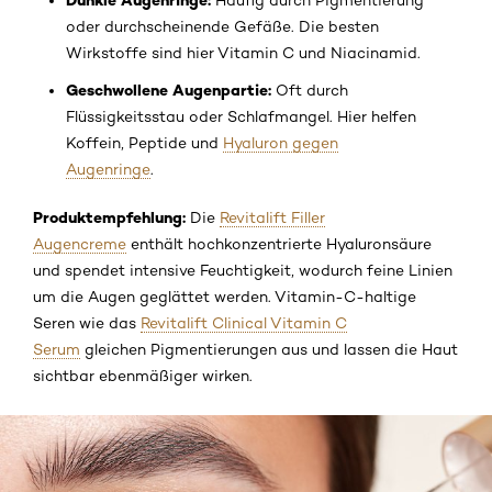
Dunkle Augenringe:
Häufig durch Pigmentierung
oder durchscheinende Gefäße. Die besten
Wirkstoffe sind hier Vitamin C und Niacinamid.
Geschwollene Augenpartie:
Oft durch
Flüssigkeitsstau oder Schlafmangel. Hier helfen
Koffein, Peptide und
Hyaluron gegen
Augenringe
.
Produktempfehlung:
Die
Revitalift Filler
Augencreme
enthält hochkonzentrierte Hyaluronsäure
und spendet intensive Feuchtigkeit, wodurch feine Linien
um die Augen geglättet werden. Vitamin-C-haltige
Seren wie das
Revitalift Clinical Vitamin C
Serum
gleichen Pigmentierungen aus und lassen die Haut
sichtbar ebenmäßiger wirken.