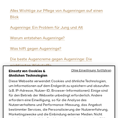
Alles Wichtige zur Pflege von Augenringen auf einen
Blick
Augenringe: Ein Problem für Jung und Alt
Warum entstehen Augenringe?
Was hilft gegen Augenringe?
Die beste Augencreme gegen Augenringe: Die
wichtigsten Wirkstoffe
Ohne Einwilligung fortfahren
Einsatz von Cookies &
ähnlichen Technologien
Die beste Pflegeroutine für eine strahlende
Diese Webseite verwendet Cookies und ähnliche Technologien,
Augenpartie
um Informationen auf dem Endgerät zu speichern und abzurufen
(z.B. IP-Adresse, Nutzer-ID, Browser-Informationen). Einige sind
Dunkle vs. geschwollene Augenringe: So pflegst Du sie
für den Betrieb der Webseite unbedingt erforderlich. Andere
richtig
erfordern eine Einwilligung, so für die Analyse des
Nutzerverhaltens und Performance-Messung, das Angebot
Häufige Mythen über Augenringe
bestimmter Services, die Personalisierung der Nutzererfahrung,
Marketingzwecke und die Einbindung externer Medien. Nicht