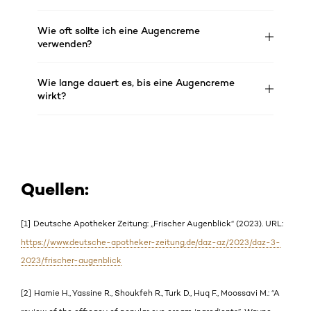
Wie oft sollte ich eine Augencreme
verwenden?
Wie lange dauert es, bis eine Augencreme
wirkt?
Quellen:
[1]
Deutsche Apotheker Zeitung: „Frischer Augenblick“ (2023). URL:
https://www.deutsche-apotheker-zeitung.de/daz-az/2023/daz-3-
2023/frischer-augenblick
[2]
Hamie H., Yassine R., Shoukfeh R., Turk D., Huq F., Moossavi M.: “A