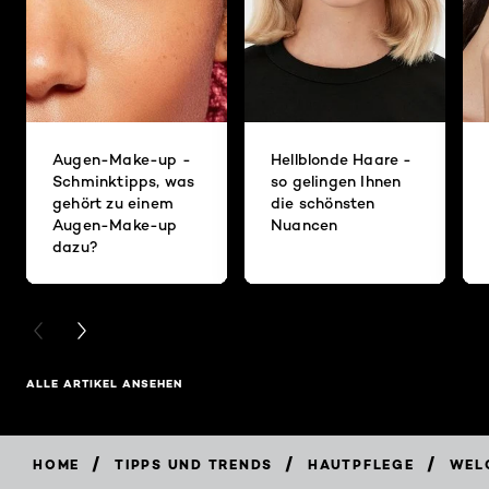
Augen-Make-up -
Hellblonde Haare -
Schminktipps, was
so gelingen Ihnen
gehört zu einem
die schönsten
Augen-Make-up
Nuancen
dazu?
PREVIOUS CARD
NEXT CARD
ALLE ARTIKEL ANSEHEN
/
/
/
HOME
TIPPS UND TRENDS
HAUTPFLEGE
WEL