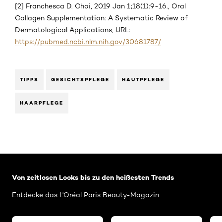
[2] Franchesca D. Choi, 2019 Jan 1;18(1):9-16., Oral
Collagen Supplementation: A Systematic Review of
Dermatological Applications, URL:
https://pubmed.ncbi.nlm.nih.gov/30681787/
TIPPS
GESICHTSPFLEGE
HAUTPFLEGE
HAARPFLEGE
: Related-Articles-Home
Von zeitlosen Looks bis zu den heißesten Trends
Entdecke das L'Oréal Paris Beauty-Magazin