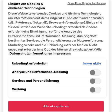
leiden, ist der Wunsch nach einem makellosen Make-up
Ohne Einwilligung fortfahren
Einsatz von Cookies &
besonders groß. Ob trockene Haut, Mischhaut oder
ähnlichen Technologien
fettige Haut – Ihre Haut bildet Sebum, um sich zu
Diese Webseite verwendet Cookies und ähnliche Technologien,
um Informationen auf dem Endgerät zu speichern und abzurufen
schützen und mit Feuchtigkeit zu versorgen. Meinen es
(z.B. IP-Adresse, Nutzer-ID, Browser-Informationen). Einige sind
Ihre Talgdrüsen besonders gut, bilden sie zu viel Talg, der
für den Betrieb der Webseite unbedingt erforderlich. Andere
sich auf der oberen Hautschicht ablagert. Der typisch
erfordern eine Einwilligung, so für die Analyse des
Nutzerverhaltens und Performance-Messung, das Angebot
ölige Glanz entsteht, die Poren verstopfen und weiten
bestimmter Services, die Personalisierung der Nutzererfahrung,
sich, wodurch lästige Mitesser und Pickelchen entstehen.
Marketingzwecke und die Einbindung externer Medien. Nicht
Zu Akne neigende Haut ist meist fettig – kann aber auch
unbedingt erforderliche Cookies können direkt akzeptiert ("Alle
Datenschutzinformationen
Impressum
akzeptieren") oder abgelehnt ("Ohne Einwilligung fortfahren")
zu Trockenheit neigen. Stimmen Sie Ihr Make-up daher
werden. Individuelle Anpassungen der Einstellungen sind
unbedingt auf Ihren Hauttyp ab:
ebenfalls möglich und speicherbar ("Auswahl speichern"). Die
Immer aktiv
Unbedingt erforderlich
Auswahl kann jederzeit unter dem Link "Cookie-Einstellungen"
Fettige/ölige Haut:
Insbesondere die T-Zone
angepasst werden. Für weitere Informationen s. unsere
Analyse und Performance-Messung
Datenschutzinformationen.
(Bereich zwischen Stirn, Nase und Kinn)
Services und Personalisierung
erscheint fettig und ölig, Ihre Haut neigt zu
Werbung
Mitessern und Pickeln, die Poren sind groß und
sichtbar und der Teint wirkt oft blass und fahl.
Akne und fettige Haut:
Entzündliche Pickel
Alle akzeptieren
treten gehäuft und wiederkehrend auf, häufig