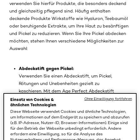
verwenden Sie hierfür Produkte, die besonders deckend
und gleichzeitig pflegend sind. Häufig enthalten
deckende Produkte Wirkstoffe wie Hyaluron, Teebaumöl
oder beruhigende Extrakte, um Ihre Haut zu besänftigen
und Pickel zu reduzieren. Wenn Sie Ihre Pickel abdecken
möchten, stehen Ihnen verschiedene Möglichkeiten zur
Auswahl:
Abdeckstift gegen Pickel:
Verwenden Sie einen Abdeckstift, um Pickel,
Rötungen und Unebenheiten gezielt zu
kaschieren. Mit dem Age Perfect Abdeckstift
von L’Oréal Paris lassen sich gezielt kleinere
Ohne Einwilligung fortfahren
Einsatz von Cookies &
ähnlichen Technologien
Pickel und Irritationen abdecken. Gleichzeitig
Diese Webseite verwendet Cookies und ähnliche Technologien,
wird die Haut intensiv mit Feuchtigkeit versorgt,
um Informationen auf dem Endgerät zu speichern und abzurufen
was Ihnen einen erfrischten und jugendlichen
(z.B. IP-Adresse, Nutzer-ID, Browser-Informationen). Einige sind
für den Betrieb der Webseite unbedingt erforderlich. Andere
Teint verleiht. Tragen Sie etwas Produkt auf die
erfordern eine Einwilligung, so für die Analyse des
Unreinheiten auf und klopfen Sie es sanft in die
Nutzerverhaltens und Performance-Messung, das Angebot