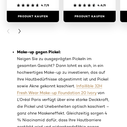
4.7/5
4.6/5
PRODUKT KAUFEN
PRODUKT KAUFEN
PREVIOUS CARD
NEXT CARD
Make-up gegen Pickel:
Neigen Sie zu ausgeprägten Pickeln im
gesamten Gesicht? Dann lohnt es sich, in ein
hochwertiges Make-up zu investieren, das auf
Ihre Hautbedürfnisse abgestimmt ist und Pickel
sowie Akne gekonnt kaschiert.
Infaillible 32H
Fresh Wear Make-up Foundation 20 Ivory
von
L’Oréal Paris verfügt über eine starke Deckkraft,
die Pickel und Unebenheiten optisch kaschiert –
ganz ohne Maskeneffekt. Gleichzeitig sorgen 4
% Niacinamid dafür, dass Ihre Hautbarriere
gestärkt wird und widerstandsfähig gegen