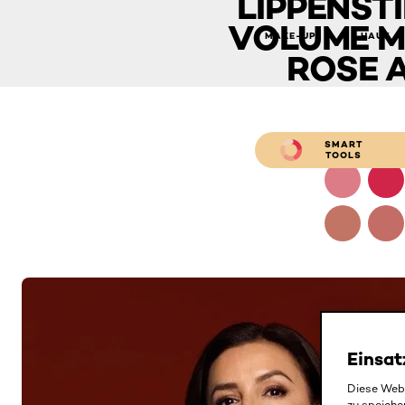
LIPPENSTI
VOLUME MA
MAKE-UP
HAUT
ROSE A
SMART
TOOLS
Einsat
Diese Webs
zu speiche