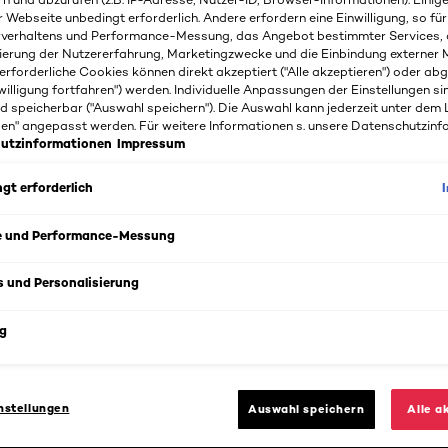
r Webseite unbedingt erforderlich. Andere erfordern eine Einwilligung, so fü
rverhaltens und Performance-Messung, das Angebot bestimmter Services, 
ierung der Nutzererfahrung, Marketingzwecke und die Einbindung externer M
erforderliche Cookies können direkt akzeptiert ("Alle akzeptieren") oder ab
willigung fortfahren") werden. Individuelle Anpassungen der Einstellungen si
d speicherbar ("Auswahl speichern"). Die Auswahl kann jederzeit unter dem 
gen" angepasst werden. Für weitere Informationen s. unsere Datenschutzinf
utzinformationen
Impressum
gt erforderlich
e und Performance-Messung
s und Personalisierung
g
nstellungen
Auswahl speichern
Alle a
s