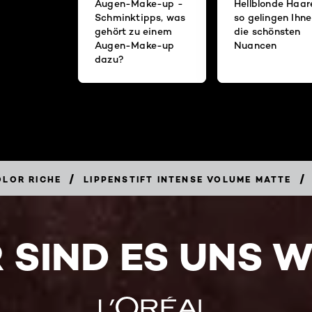
Augen-Make-up -
Hellblonde Haar
Schminktipps, was
so gelingen Ihn
gehört zu einem
die schönsten
Augen-Make-up
Nuancen
dazu?
/
/
OLOR RICHE
LIPPENSTIFT INTENSE VOLUME MATTE
 SIND ES UNS 