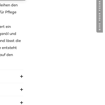
GIVE YOUR FEEDBACK !
leihen den
für Pflege
ert ein
ganöl und
nd lässt die
e entsteht
 auf den