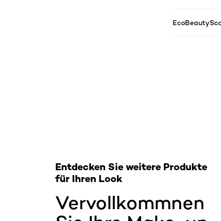
EcoBeautySco
: Related Products Ultra-matte-free-the-Nudes
Entdecken Sie weitere Produkte
für Ihren Look
Vervollkommnen