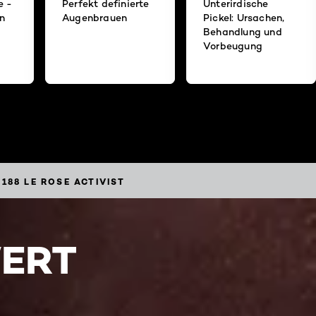
e -
Perfekt definierte
Unterirdische
en
Augenbrauen
Pickel: Ursachen,
Behandlung und
Vorbeugung
188 LE ROSE ACTIVIST
WERT