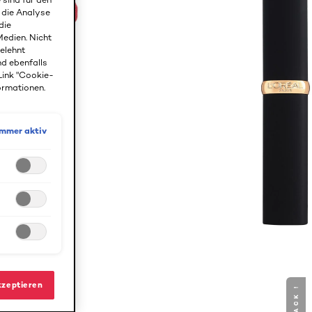
r die Analyse
die
edien. Nicht
gelehnt
nd ebenfalls
Link "Cookie-
ormationen.
Immer aktiv
kzeptieren