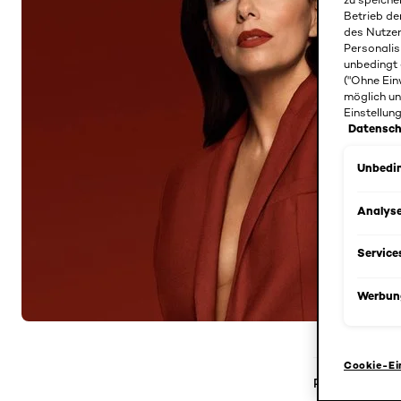
Betrieb de
des Nutze
Personalis
unbedingt 
("Ohne Ein
möglich un
Einstellun
Datensch
Unbedin
Analys
Service
Werbun
Cookie-Ei
Produktdetail