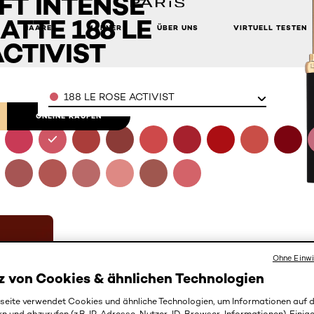
FT INTENSE
TTE 188 LE
HAARE
MÄNNER
ÜBER UNS
VIRTUELL TESTEN
CTIVIST
Color
188 LE ROSE ACTIVIST
ONLINE KAUFEN
Ohne Einwi
z von Cookies & ähnlichen Technologien
eite verwendet Cookies und ähnliche Technologien, um Informationen auf
rn und abzurufen (z.B. IP-Adresse, Nutzer-ID, Browser-Informationen). Einige