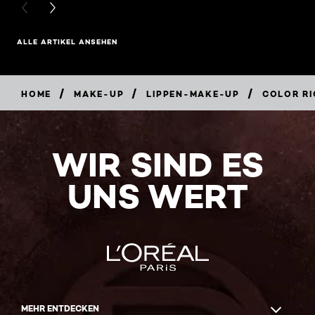
PREVIOUS CARD
NEXT CARD
ALLE ARTIKEL ANSEHEN
/
/
/
HOME
MAKE-UP
LIPPEN-MAKE-UP
COLOR RI
WIR SIND ES
UNS WERT
MEHR ENTDECKEN