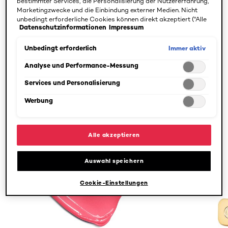
bestimmter Services, die Personalisierung der Nutzererfahrung,
Marketingzwecke und die Einbindung externer Medien. Nicht
unbedingt erforderliche Cookies können direkt akzeptiert ("Alle
Datenschutzinformationen
Impressum
akzeptieren") oder abgelehnt ("Ohne Einwilligung fortfahren")
werden. Individuelle Anpassungen der Einstellungen sind
ebenfalls möglich und speicherbar ("Auswahl speichern"). Die
Immer aktiv
Unbedingt erforderlich
Auswahl kann jederzeit unter dem Link "Cookie-Einstellungen"
angepasst werden. Für weitere Informationen s. unsere
Analyse und Performance-Messung
Datenschutzinformationen.
Services und Personalisierung
Werbung
Alle akzeptieren
Auswahl speichern
Cookie-Einstellungen