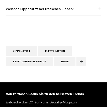
Welchen Lippenstift bei trockenen Lippen?
LIPPENSTIFT
MATTE LIPPEN
STIFT LIPPEN-MAKE-UP
ROSÉ
: Related-Articles-Home
Von zeitlosen Looks bis zu den heißesten Trends
Entdecke das L'Oréal Paris Beauty-Magazin