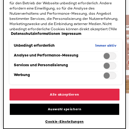
für den Betrieb der Webseite unbedingt erforderlich. Andere
erfordern eine Einwilligung, so für die Analyse des
Nutzerverhaltens und Performance-Messung, das Angebot
bestimmter Services, die Personalisierung der Nutzererfahrung,
Marketingzwecke und die Einbindung externer Medien. Nicht
unbedingt erforderliche Cookies können direkt akzeptiert ("Alle
Datenschutzinformationen
Impressum
akzeptieren") oder abgelehnt ("Ohne Einwilligung fortfahren")
werden. Individuelle Anpassungen der Einstellungen sind
ebenfalls möglich und speicherbar ("Auswahl speichern"). Die
Immer aktiv
Unbedingt erforderlich
Auswahl kann jederzeit unter dem Link "Cookie-Einstellungen"
angepasst werden. Für weitere Informationen s. unsere
Analyse und Performance-Messung
Datenschutzinformationen.
Services und Personalisierung
Werbung
Alle akzeptieren
PREVIOUS CARD
NEXT CARD
Auswahl speichern
Cookie-Einstellungen