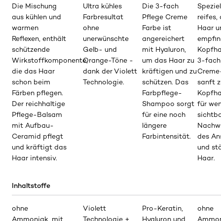
Die Mischung
Ultra kühles
Die 3-fach
Speziel
aus kühlen und
Farbresultat
Pflege Creme
reifes,
warmen
ohne
Farbe ist
Haar u
Reflexen, enthält
unerwünschte
angereichert
empfin
schützende
Gelb- und
mit Hyaluron,
Kopfha
Wirkstoffkomponente,
Orange-Töne -
um das Haar zu
3-fach
die das Haar
dank der Violett
kräftigen und zu
Creme-
schon beim
Technologie.
schützen. Das
sanft z
Färben pflegen.
Farbpflege-
Kopfha
Der reichhaltige
Shampoo sorgt
für we
Pflege-Balsam
für eine noch
sichtb
mit Aufbau-
längere
Nachw
Ceramid pflegt
Farbintensität.
des An
und kräftigt das
und st
Haar intensiv.
Haar.
Inhaltstoffe
ohne
Violett
Pro-Keratin,
ohne
Ammoniak, mit
Technologie +
Hyaluron und
Ammoni