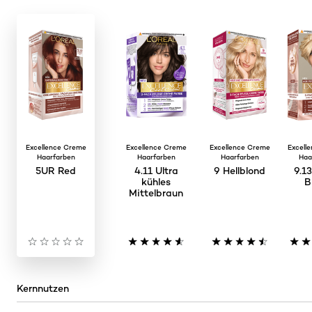
Excellence Creme
Excellence Creme
Excellence Creme
Excell
Haarfarben
Haarfarben
Haarfarben
Haa
5UR Red
4.11 Ultra
9 Hellblond
9.1
kühles
B
Mittelbraun
Kernnutzen