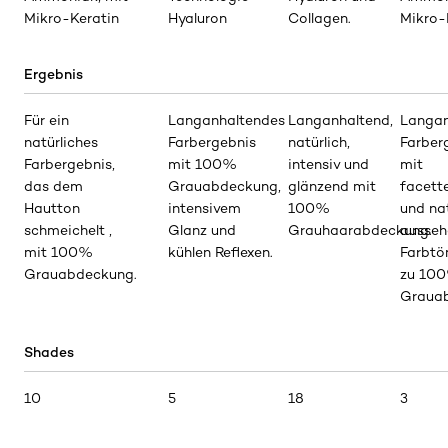
Mikro-Keratin
Hyaluron
Collagen.
Mikro-
Ergebnis
Für ein
Langanhaltendes
Langanhaltend,
Langan
natürliches
Farbergebnis
natürlich,
Farber
Farbergebnis,
mit 100%
intensiv und
mit
das dem
Grauabdeckung,
glänzend mit
facett
Hautton
intensivem
100%
und nat
schmeichelt ,
Glanz und
Grauhaarabdeckung.
ausseh
mit 100%
kühlen Reflexen.
Farbtön
Grauabdeckung.
zu 10
Graua
Shades
10
5
18
3