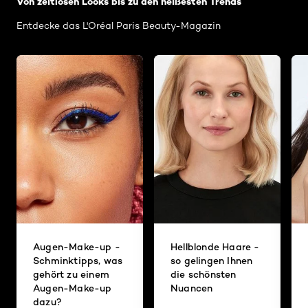
Von zeitlosen Looks bis zu den heißesten Trends
Entdecke das L'Oréal Paris Beauty-Magazin
Augen-Make-up -
Hellblonde Haare -
Schminktipps, was
so gelingen Ihnen
gehört zu einem
die schönsten
Augen-Make-up
Nuancen
dazu?