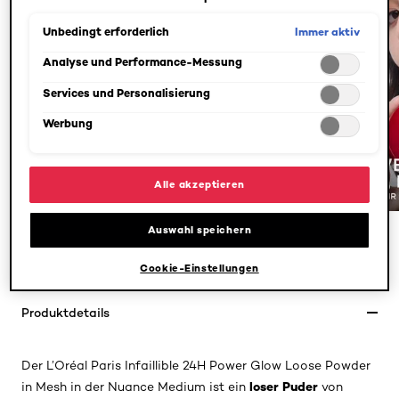
werden. Individuelle Anpassungen der Einstellungen sind
ebenfalls möglich und speicherbar ("Auswahl speichern"). Die
Immer aktiv
Unbedingt erforderlich
Auswahl kann jederzeit unter dem Link "Cookie-Einstellungen"
angepasst werden. Für weitere Informationen s. unsere
Analyse und Performance-Messung
Datenschutzinformationen.
Services und Personalisierung
Werbung
Alle akzeptieren
Auswahl speichern
PREVIOUS CARD
NEXT CARD
Cookie-Einstellungen
Produktdetails
Der L’Oréal Paris Infaillible 24H Power Glow Loose Powder
loser Puder
in Mesh in der Nuance Medium ist ein
von