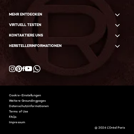
MEHR ENTDECKEN
VIRTUELL TESTEN
KONTAKTIERE UNS
HERSTELLERINFORMATIONEN
Facebook
YouTube
Instagram
Pinterest
WhatsApp
Cookie-Einstellungen
Weitere Groundingpages
Datenschutzinformationen
Terms of Use
FAQs
Impressum
@ 2026 L'Oréal Paris