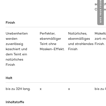
GIVE YOUR FEEDBACK !
so leic
Concea
Finish
Unebenheiten
Perfekter,
Natürliches,
Makell
werden
ebenmäßiger
ebenmäßiges
zart-m
zuverlässig
Teint ohne
und strahlendes
Finish.
kaschiert und
Masken-Effekt.
Finish
dem Teint ein
natürliches
Finish
Halt
bis zu 32H lang.
x
x
bis zu 
Inhaltstoffe