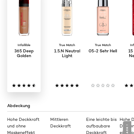
Infaillible
True Match
True Match
Inf
365 Deep
1.5.N Neutral
05-2 Sehr Hell
15
Golden
Light
Ne
Abdeckung
Hohe Deckkraft
Mittleren
Eine leichte bis
Hohe D
und ohne
Deckkraft
aufbaubare
Decken
Maskeneffekt
Deckkraft
eine F