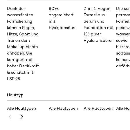
Dank der
80%
2-in-1-Vegan
Die se
wasserfesten
angereichert
Formel aus
perma
Formulierung
mit
Serum und
Formel 
können Regen,
Hyaluronsäure
Foundation mit
gleichz
Hitze, Sport und
1% purer
wasser
Tränen dem
Hyaluronsäure.
sowie
Make-up nichts
hitzere
anhaben. Sie
sodass
korrigiert mit
keiner 
hoher Deckkraft
abfärb
& schützt mit
LSF 25.
Hauttyp
Alle Hauttypen
Alle Hauttypen
Alle Hauttypen
Alle H
PREVIOUS CARD
NEXT CARD