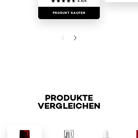
4.6/5
PRODUKT KAUFEN
PRODUKT 
PREVIOUS CARD
NEXT CARD
PRODUKTE
VERGLEICHEN