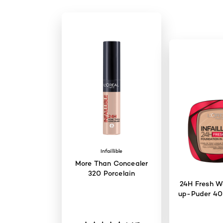
Infaillible
More Than Concealer
320 Porcelain
24H Fresh W
up-Puder 4