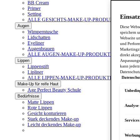
BB Cream
Primer
Setting
Einsatz
ALLE GESICHTS-MAKE-UP-PRODUKTE ANZEI
Augen
Diese Webse
Wimperntusche
speichern u
Lidschatten
Webseite un
Eyeliner
und Perform
Augenbrauen
Marketingz
ALLE AUGEN-MAKE-UP-PRODUKTE ANZEIGE
direkt akze
Lippen
Anpassungen
Lippenstift
kann jederz
Lipliner
Datenschut
ALLE LIPPEN-MAKE-UP-PRODUKTE ANZEIGEN
Datenschu
Make-Up für reife Haut
Age Perfect Beauty Schule
Unbeding
Bedürfnisse
Matte Lippen
Analyse
Rote Lippen
Gesicht konturieren
Stark deckendes Make-up
Services
Leicht deckendes Make-up
Werbun