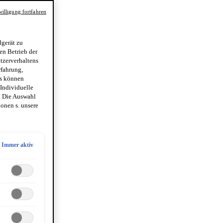
illigung fortfahren
gerät zu
en Betrieb der
utzerverhaltens
rfahrung,
es können
 Individuelle
. Die Auswahl
onen s. unsere
Immer aktiv