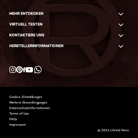
MEHR ENTDECKEN
VIRTUELL TESTEN
KONTAKTIERE UNS
HERSTELLERINFORMATIONEN
Facebook
YouTube
Instagram
Pinterest
WhatsApp
Cookie-Einstellungen
Weitere Groundingpages
Datenschutzinformationen
Terms of Use
FAQs
Impressum
@ 2026 L'Oréal Paris