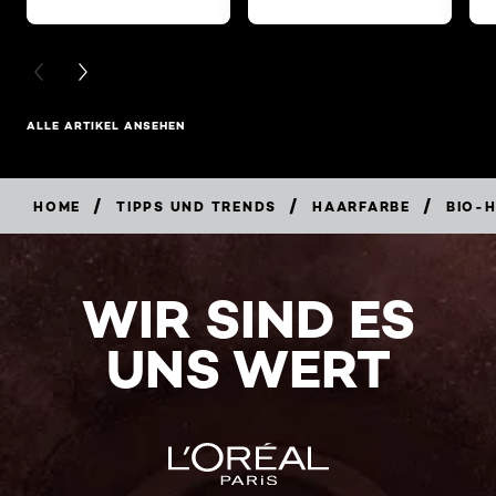
PREVIOUS CARD
NEXT CARD
ALLE ARTIKEL ANSEHEN
/
/
/
HOME
TIPPS UND TRENDS
HAARFARBE
BIO-
WIR SIND ES
UNS WERT