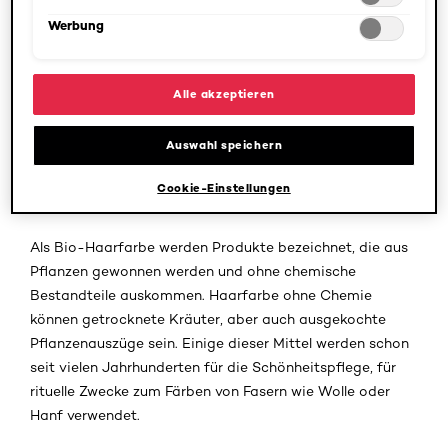
Welche Naturprodukte können Haare färben?
Werbung
Welche Pflanzen-Haarfarbe ist die beste?
Alle akzeptieren
Ist Bio-Haarfarbe schädlich?
Auswahl speichern
Ist Bio-Haarfarbe wirklich besser?
Cookie-Einstellungen
Was ist Bio-Haarfarbe?
Als Bio-Haarfarbe werden Produkte bezeichnet, die aus
Pflanzen gewonnen werden und ohne chemische
Bestandteile auskommen. Haarfarbe ohne Chemie
können getrocknete Kräuter, aber auch ausgekochte
Pflanzenauszüge sein. Einige dieser Mittel werden schon
seit vielen Jahrhunderten für die Schönheitspflege, für
rituelle Zwecke zum Färben von Fasern wie Wolle oder
Hanf verwendet.