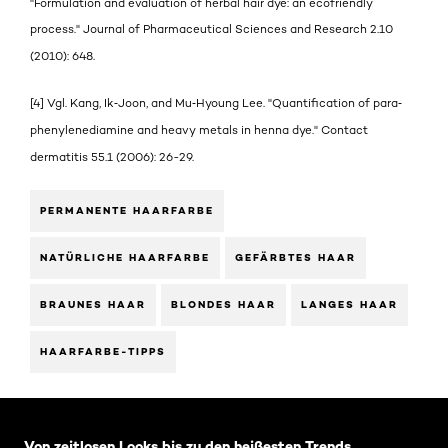
"Formulation and evaluation of herbal hair dye: an ecofriendly
process." Journal of Pharmaceutical Sciences and Research 2.10
(2010): 648.
[4] Vgl. Kang, Ik‐Joon, and Mu‐Hyoung Lee. "Quantification of para‐
phenylenediamine and heavy metals in henna dye." Contact
dermatitis 55.1 (2006): 26-29.
PERMANENTE HAARFARBE
NATÜRLICHE HAARFARBE
GEFÄRBTES HAAR
BRAUNES HAAR
BLONDES HAAR
LANGES HAAR
HAARFARBE-TIPPS
: Related-Articles-Home
Von zeitlosen Looks bis zu den heißesten Trends