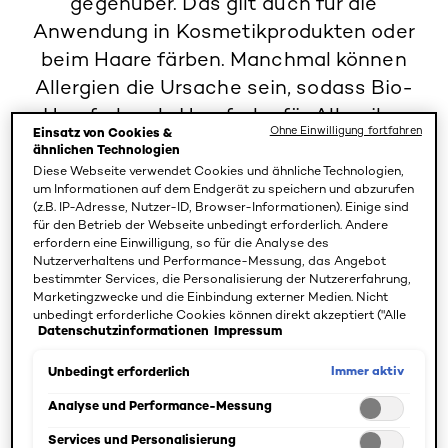
gegenüber. Das gilt auch für die
Anwendung in Kosmetikprodukten oder
beim Haare färben. Manchmal können
Allergien die Ursache sein, sodass Bio-
Haarfarbe als Haarfarbe für Allergiker
Ohne Einwilligung fortfahren
Einsatz von Cookies &
besser geeignet ist. Beim Haare färben
ähnlichen Technologien
bieten sich Bio-Haarfarben aus
Diese Webseite verwendet Cookies und ähnliche Technologien,
um Informationen auf dem Endgerät zu speichern und abzurufen
Pflanzenwirkstoffen besonders gut an.
(z.B. IP-Adresse, Nutzer-ID, Browser-Informationen). Einige sind
Erfahren Sie hier, was es damit auf sich
für den Betrieb der Webseite unbedingt erforderlich. Andere
erfordern eine Einwilligung, so für die Analyse des
1
hat.
Nutzerverhaltens und Performance-Messung, das Angebot
bestimmter Services, die Personalisierung der Nutzererfahrung,
Marketingzwecke und die Einbindung externer Medien. Nicht
unbedingt erforderliche Cookies können direkt akzeptiert ("Alle
Oktober 28, 2024
Datenschutzinformationen
Impressum
akzeptieren") oder abgelehnt ("Ohne Einwilligung fortfahren")
werden. Individuelle Anpassungen der Einstellungen sind
ebenfalls möglich und speicherbar ("Auswahl speichern"). Die
Immer aktiv
Unbedingt erforderlich
Inhaltsverzeichnis
Auswahl kann jederzeit unter dem Link "Cookie-Einstellungen"
angepasst werden. Für weitere Informationen s. unsere
Analyse und Performance-Messung
Datenschutzinformationen.
Was ist Bio-Haarfarbe?
Services und Personalisierung