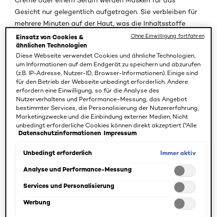
Creme oder einem Serum werden Masken für das
Gesicht nur gelegentlich aufgetragen. Sie verbleiben für
mehrere Minuten auf der Haut, was die Inhaltsstoffe
besser einwirken lässt. Danach wird die Maske entweder
Ohne Einwilligung fortfahren
Einsatz von Cookies &
ähnlichen Technologien
mit einem Wattepad oder mit einem weichen Tuch
Diese Webseite verwendet Cookies und ähnliche Technologien,
abgenommen. Die Haut wirkt danach erfrischt und
um Informationen auf dem Endgerät zu speichern und abzurufen
glatter. Anzeichen wie Rötungen, Unreinheiten oder
(z.B. IP-Adresse, Nutzer-ID, Browser-Informationen). Einige sind
trockene Haut lassen sich mit einer Pflegemaske
für den Betrieb der Webseite unbedingt erforderlich. Andere
erfordern eine Einwilligung, so für die Analyse des
1
mildern.
Nutzerverhaltens und Performance-Messung, das Angebot
bestimmter Services, die Personalisierung der Nutzererfahrung,
Wie wirkt eine Gesichtsmaske?
Marketingzwecke und die Einbindung externer Medien. Nicht
unbedingt erforderliche Cookies können direkt akzeptiert ("Alle
Datenschutzinformationen
Impressum
akzeptieren") oder abgelehnt ("Ohne Einwilligung fortfahren")
Bei der Anwendung einer Gesichtsmaske können die
werden. Individuelle Anpassungen der Einstellungen sind
Wirkstoffe durch die lange Verweildauer der Maske auf
ebenfalls möglich und speicherbar ("Auswahl speichern"). Die
Immer aktiv
Unbedingt erforderlich
der Haut gut in die Haut eindringen. Außerdem ist es
Auswahl kann jederzeit unter dem Link "Cookie-Einstellungen"
angepasst werden. Für weitere Informationen s. unsere
Analyse und Performance-Messung
möglich, dass sich weitere Effekte durch das Abdecken
Datenschutzinformationen.
der Haut mit der Maske ergeben. So kann es zu einer
Services und Personalisierung
leichten Erwärmung kommen. Auch kühlende Effekte sind
Werbung
möglich – das hängt von den verwendeten Inhaltsstoffen