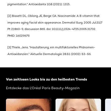
pigmentation." Antioxidants 10.8 (2021): 1315.
[2] Bissett DL, Oblong JE, Berge CA. Niacinamide: A B vitamin that
improves aging facial skin appearance. Dermatol Surg. 2005 Jul;31(7
Pt 2):860-5; discussion 865. doi: 10.1111/j.1524-4725.2005.31732.
PMID: 16029679.
[3] Thiele, Jens. "Hautalterung, ein multifaktorielles Phänomen-
Antioxidanzien." Aktuelle Dermatologie 28.S1 (2002): S3-S6.
: Related-Articles-Home
Von zeitlosen Looks bis zu den heißesten Trends
Entdecke das L'Oréal Paris Beauty-Magazin