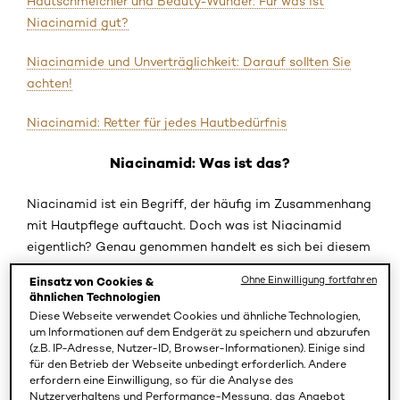
Hautschmeichler und Beauty-Wunder: Für was ist
Niacinamid gut?
Niacinamide und Unverträglichkeit: Darauf sollten Sie
achten!
Niacinamid: Retter für jedes Hautbedürfnis
Niacinamid: Was ist das?
Niacinamid ist ein Begriff, der häufig im Zusammenhang
mit Hautpflege auftaucht. Doch was ist Niacinamid
eigentlich? Genau genommen handelt es sich bei diesem
Wirkstoff um Nicotinamid, auch als Vitamin B3 bekannt.
Ohne Einwilligung fortfahren
Einsatz von Cookies &
Als wasserlösliche Verbindung aus der Gruppe der B-
ähnlichen Technologien
Vitamine bringen Niacinamide Ihrer Haut entscheidende
Diese Webseite verwendet Cookies und ähnliche Technologien,
um Informationen auf dem Endgerät zu speichern und abzurufen
Vorteile. Dabei spielt es keine Rolle, ob Sie
reife Haut
(z.B. IP-Adresse, Nutzer-ID, Browser-Informationen). Einige sind
haben oder sich in Ihren 20ern befinden und der
für den Betrieb der Webseite unbedingt erforderlich. Andere
Hautalterung gezielt vorbeugen möchten. Jede Haut
erfordern eine Einwilligung, so für die Analyse des
Nutzerverhaltens und Performance-Messung, das Angebot
profitiert von den fantastischen Eigenschaften des