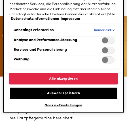
bestimmter Services, die Personalisierung der Nutzererfahrung,
Power-Wirkstoffs!
Marketingzwecke und die Einbindung externer Medien. Nicht
unbedingt erforderliche Cookies können direkt akzeptiert ("Alle
Datenschutzinformationen
Impressum
akzeptieren") oder abgelehnt ("Ohne Einwilligung fortfahren")
werden. Individuelle Anpassungen der Einstellungen sind
ebenfalls möglich und speicherbar ("Auswahl speichern"). Die
Immer aktiv
Unbedingt erforderlich
Auswahl kann jederzeit unter dem Link "Cookie-Einstellungen"
angepasst werden. Für weitere Informationen s. unsere
Analyse und Performance-Messung
Datenschutzinformationen.
Services und Personalisierung
Werbung
Alle akzeptieren
Hautschmeichler und Beauty-Wunder: Für was
ist Niacinamid gut?
Auswahl speichern
Niacinamid ist ein wahres Allround-Talent in Sachen
Cookie-Einstellungen
Hautpflege. Hier sind fünf Gründe, warum Niacinamid
Ihre Hautpflegeroutine bereichert.