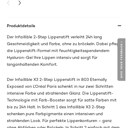
PREVIOUS CARD
NEXT CARD
Produktdetails
Der Infaillible 2-Step Lippenstift verleiht 24h lang
GIVE YOUR FEEDBACK !
Geschmeidigkeit und Farbe, ohne zu bröckeln. Dabei pflegt
die Lippenstift-Formel mit feuchtigkeitsspendendem
Hyaluron-Gel Ihre Lippen intensiv und sorgt für
langanhaltenden Komfort.
Der Infaillible X3 2-Step Lippenstift in 803 Eternally
Exposed von L'Oréal Paris schenkt in nur zwei Schritten
intensive Farbe und strahlenden Glanz. Die Lippenstift-
Technologie mit Farb-Booster sorgt für satte Farben mit
bis zu 24h Halt. In Schritt 1 des Infaillible X3 2-Step
schenken pure Farbpigmente einen intensiven und
strahlenden Look. Für perfekte Lippenkonturen – ganz
ohne Abfärben oder Bröckeln. In Schritt 2 einfach mit dem