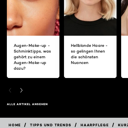
Augen-Make-up -
Hellblonde Haare -
Schminktipps, was
so gelingen Ihnen
gehört zu einem
die schönsten
Augen-Make-up
Nuancen
dazu?
PREVIOUS CARD
NEXT CARD
ALLE ARTIKEL ANSEHEN
/
/
/
HOME
TIPPS UND TRENDS
HAARPFLEGE
KURZ