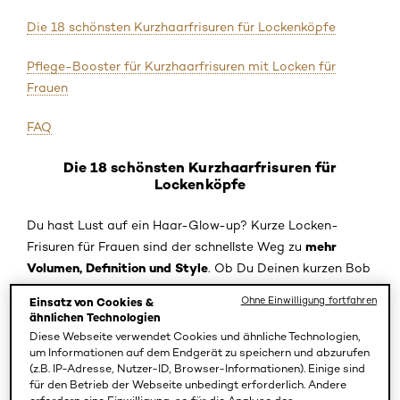
Die 18 schönsten Kurzhaarfrisuren für Lockenköpfe
Pflege-Booster für Kurzhaarfrisuren mit Locken für
Frauen
FAQ
Die 18 schönsten Kurzhaarfrisuren für
Lockenköpfe
Du hast Lust auf ein Haar-Glow-up? Kurze Locken-
mehr
Frisuren für Frauen sind der schnellste Weg zu
Volumen, Definition und Style
. Ob Du Deinen kurzen Bob
mit Locken und Pony neu stylst oder einen Curly Pixie
Ohne Einwilligung fortfahren
Einsatz von Cookies &
18
Cut ausprobieren möchtest – lass Dich von unseren
ähnlichen Technologien
schönsten Kurzhaarfrisuren
für Locken inspirieren.
Diese Webseite verwendet Cookies und ähnliche Technologien,
um Informationen auf dem Endgerät zu speichern und abzurufen
(z.B. IP-Adresse, Nutzer-ID, Browser-Informationen). Einige sind
Curly Lob
für den Betrieb der Webseite unbedingt erforderlich. Andere