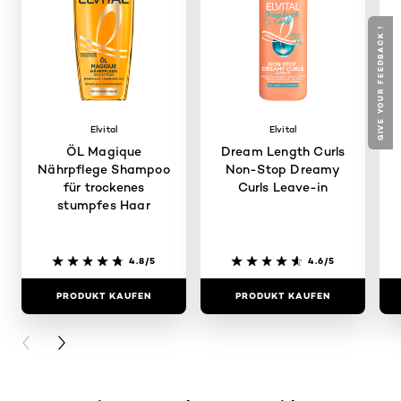
GIVE YOUR FEEDBACK !
Elvital
Elvital
ÖL Magique
Dream Length Curls
Nährpflege Shampoo
Non-Stop Dreamy
für trockenes
Curls Leave-in
stumpfes Haar
4.8/5
4.6/5
PRODUKT KAUFEN
PRODUKT KAUFEN
PREVIOUS CARD
NEXT CARD