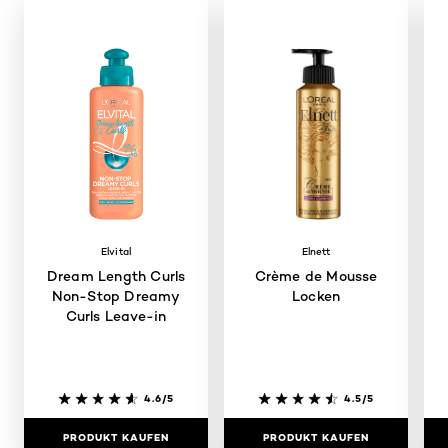
Elvital
Elnett
Dream Length Curls
Crème de Mousse
Non-Stop Dreamy
Locken
Curls Leave-in
4.6/5
4.5/5
PRODUKT KAUFEN
PRODUKT KAUFEN