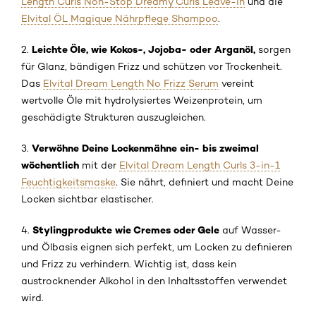
Length Curls Non-Stop Dreamy Curls Leave-in
und die
Elvital ÖL Magique Nährpflege Shampoo
.
Leichte Öle, wie Kokos-, Jojoba- oder Arganöl,
2.
sorgen
für Glanz, bändigen Frizz und schützen vor Trockenheit.
Das
Elvital Dream Length No Frizz Serum
vereint
wertvolle Öle mit hydrolysiertes Weizenprotein, um
geschädigte Strukturen auszugleichen.
Verwöhne Deine Lockenmähne ein- bis zweimal
3.
wöchentlich
mit der
Elvital Dream Length Curls 3-in-1
Feuchtigkeitsmaske
. Sie nährt, definiert und macht Deine
Locken sichtbar elastischer.
Stylingprodukte wie Cremes oder Gele
4.
auf Wasser-
und Ölbasis eignen sich perfekt, um Locken zu definieren
und Frizz zu verhindern. Wichtig ist, dass kein
austrocknender Alkohol in den Inhaltsstoffen verwendet
wird.