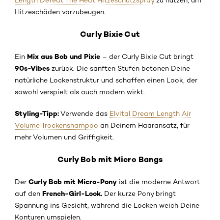
Length Defeat The Heat Hitzeschutzspray
zu nutzen, um
Hitzeschäden vorzubeugen.
Curly Bixie Cut
Mix aus Bob und Pixie
Ein
– der Curly Bixie Cut bringt
90s-Vibes
zurück. Die sanften Stufen betonen Deine
natürliche Lockenstruktur und schaffen einen Look, der
sowohl verspielt als auch modern wirkt.
Styling-Tipp:
Verwende das
Elvital Dream Length Air
Volume Trockenshampoo
an Deinem Haaransatz, für
mehr Volumen und Griffigkeit.
Curly Bob mit Micro Bangs
Curly Bob mit Micro-Pony
Der
ist die moderne Antwort
French-Girl-Look.
auf den
Der kurze Pony bringt
Spannung ins Gesicht, während die Locken weich Deine
Konturen umspielen.