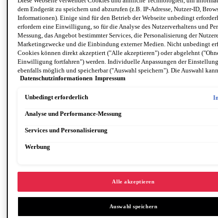
Diese Webseite verwendet Cookies und ähnliche Technologien, um Informat
dem Endgerät zu speichern und abzurufen (z.B. IP-Adresse, Nutzer-ID, Brows
Informationen). Einige sind für den Betrieb der Webseite unbedingt erforder
erfordern eine Einwilligung, so für die Analyse des Nutzerverhaltens und Pe
Messung, das Angebot bestimmter Services, die Personalisierung der Nutzer
Marketingzwecke und die Einbindung externer Medien. Nicht unbedingt erf
Cookies können direkt akzeptiert ("Alle akzeptieren") oder abgelehnt ("Ohn
Einwilligung fortfahren") werden. Individuelle Anpassungen der Einstellun
ebenfalls möglich und speicherbar ("Auswahl speichern"). Die Auswahl kann
Datenschutzinformationen
Impressum
unter dem Link "Cookie-Einstellungen" angepasst werden. Für weitere Infor
unsere Datenschutzinformationen.
Unbedingt erforderlich
I
Analyse und Performance-Messung
Services und Personalisierung
Werbung
Augen größer schminken: 8 Make-up-Tricks für einen
verführer
…
ischen Augenaufschlag
Alle akzeptieren
Auswahl speichern