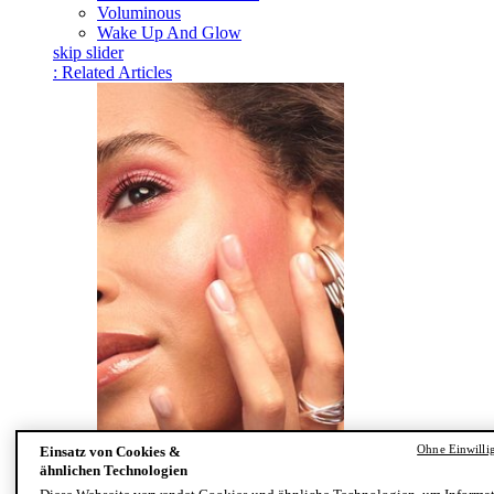
Voluminous
Wake Up And Glow
skip slider
: Related Articles
Ohne Einwilli
Einsatz von Cookies &
Make-up Tutorial: In drei Schritten zum perfekten
ähnlichen Technologien
Make-up