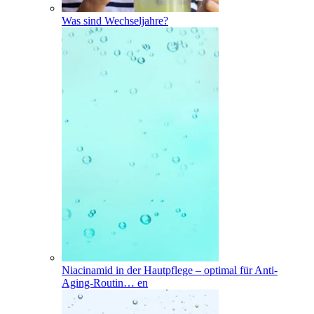
Was sind Wechseljahre?
Niacinamid in der Hautpflege – optimal für Anti-
Aging-Routin
…
en