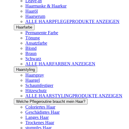
Leave-In
Haarmaske & Haarkur
Haaröl
Haarserum
ALLE HAARPFLEGEPRODUKTE ANZEIGEN
Haarfarbe
Permanente Farbe
Tönung
Ansatzfarbe
Blond
Braun
Schwarz
ALLE HAARFARBEN ANZEIGEN
Haarstyling
Haarspray
Haargel
Schaumfestiger
Hitzeschutz
ALLE HAARSTYLINGPRODUKTE ANZEIGEN
Welche Pflegeroutine braucht mein Haar?
Coloriertes Haar
Geschädigtes Haar
Langes Haar
Trockenes Haar
stumpfes Haar