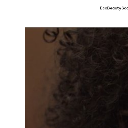
EcoBeautySco