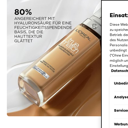
Einsat
Diese Webs
zu speiche
Betrieb de
des Nutze
Personalis
unbedingt 
("Ohne Ein
möglich un
Einstellun
Datensch
Unbedin
Analys
Service
Werbun