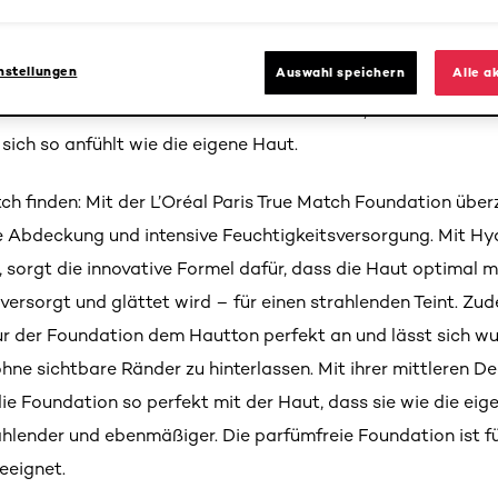
s
nstellungen
Auswahl speichern
Alle a
Paris True Match Foundation 7.D/7.W Warm Medium Deep läss
rblenden. Die Foundation deckt nahtlos ab, sodass das M
sich so anfühlt wie die eigene Haut.
ch finden: Mit der L’Oréal Paris True Match Foundation übe
e Abdeckung und intensive Feuchtigkeitsversorgung. Mit Hy
 sorgt die innovative Formel dafür, dass die Haut optimal m
 versorgt und glättet wird – für einen strahlenden Teint. Zu
tur der Foundation dem Hautton perfekt an und lässt sich w
hne sichtbare Ränder zu hinterlassen. Mit ihrer mittleren D
ie Foundation so perfekt mit der Haut, dass sie wie die eig
ahlender und ebenmäßiger. Die parfümfreie Foundation ist fü
eeignet.