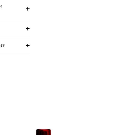
er
et?