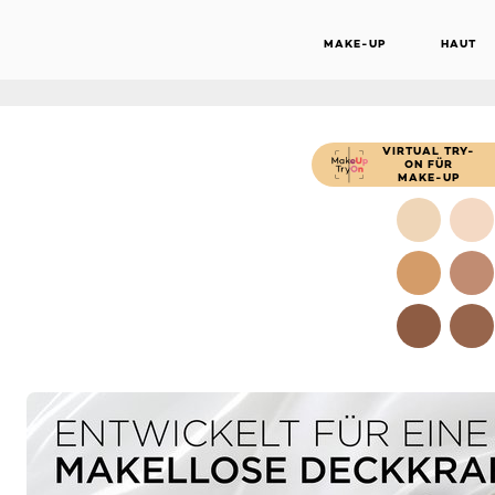
FOUNDATI
MAKE-UP
HAUT
WARM ME
VIRTUAL TRY-
ON FÜR
MAKE-UP