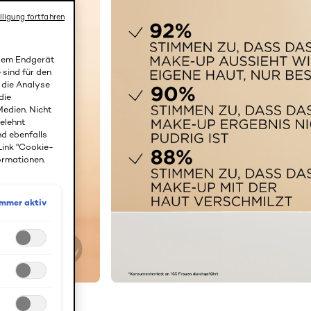
lligung fortfahren
 dem Endgerät
 sind für den
r die Analyse
die
edien. Nicht
gelehnt
nd ebenfalls
Link "Cookie-
ormationen.
Immer aktiv