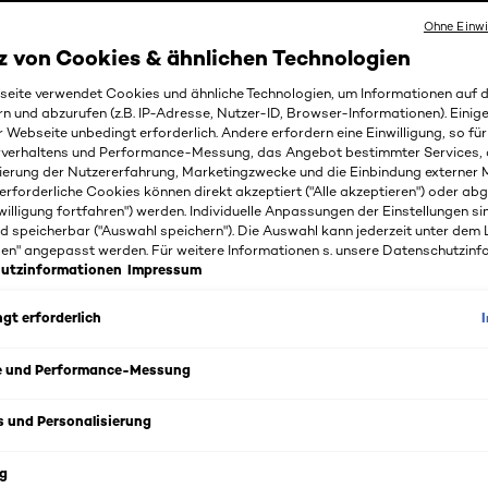
Ohne Einwi
z von Cookies & ähnlichen Technologien
eite verwendet Cookies und ähnliche Technologien, um Informationen auf
rn und abzurufen (z.B. IP-Adresse, Nutzer-ID, Browser-Informationen). Einige
r Webseite unbedingt erforderlich. Andere erfordern eine Einwilligung, so fü
rverhaltens und Performance-Messung, das Angebot bestimmter Services, 
ierung der Nutzererfahrung, Marketingzwecke und die Einbindung externer M
erforderliche Cookies können direkt akzeptiert ("Alle akzeptieren") oder ab
willigung fortfahren") werden. Individuelle Anpassungen der Einstellungen si
d speicherbar ("Auswahl speichern"). Die Auswahl kann jederzeit unter dem 
gen" angepasst werden. Für weitere Informationen s. unsere Datenschutzinf
utzinformationen
Impressum
gt erforderlich
e und Performance-Messung
s und Personalisierung
g