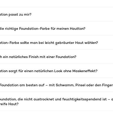
tion passt zu mir?
die richtige Foundation-Farbe für meinen Hautton?
tion-Farbe sollte man bei leicht gebräunter Haut wählen?
h ein natürliches Finish mit einer Foundation?
tion sorgt für einen natürlichen Look ohne Maskeneffekt?
 Foundation am besten auf – mit Schwamm, Pinsel oder den Finger
oundation, die nicht austrocknet und feuchtigkeitsspendend ist – 
reife Haut?