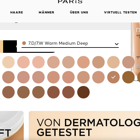
ON 7.D/7.W
HAARE
MÄNNER
ÜBER UNS
VIRTUELL TESTEN
DIUM DEEP
Color
7.D/7.W Warm Medium Deep
ONLINE KAUFEN