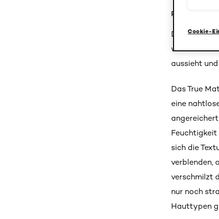
Produktdetail
Cookie-Ei
Die L’Oréal 
wunderbar ve
aussieht und 
Das True Mat
eine nahtlos
angereichert,
Feuchtigkeit
sich die Tex
verblenden, o
verschmilzt d
nur noch str
Hauttypen g