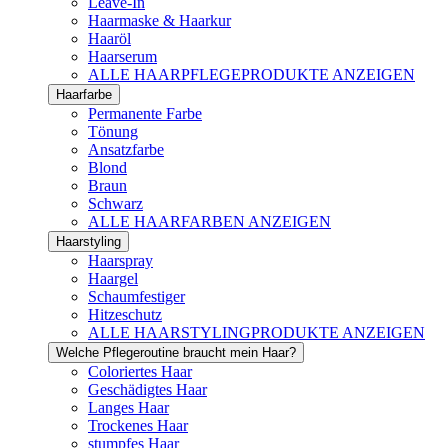
Leave-In
Haarmaske & Haarkur
Haaröl
Haarserum
ALLE HAARPFLEGEPRODUKTE ANZEIGEN
Haarfarbe
Permanente Farbe
Tönung
Ansatzfarbe
Blond
Braun
Schwarz
ALLE HAARFARBEN ANZEIGEN
Haarstyling
Haarspray
Haargel
Schaumfestiger
Hitzeschutz
ALLE HAARSTYLINGPRODUKTE ANZEIGEN
Welche Pflegeroutine braucht mein Haar?
Coloriertes Haar
Geschädigtes Haar
Langes Haar
Trockenes Haar
stumpfes Haar