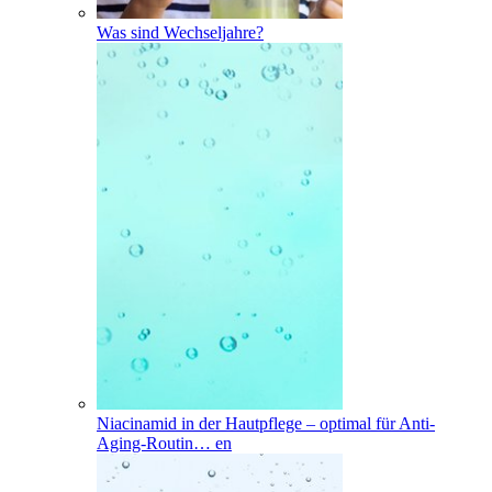
Was sind Wechseljahre?
Niacinamid in der Hautpflege – optimal für Anti-
Aging-Routin
…
en