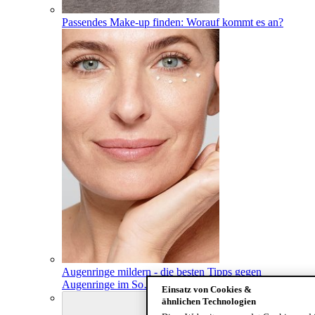
Passendes Make-up finden: Worauf kommt es an?
Augenringe mildern - die besten Tipps gegen
Augenringe im So
…
mmer
Einsatz von Cookies &
Previous card
ähnlichen Technologien