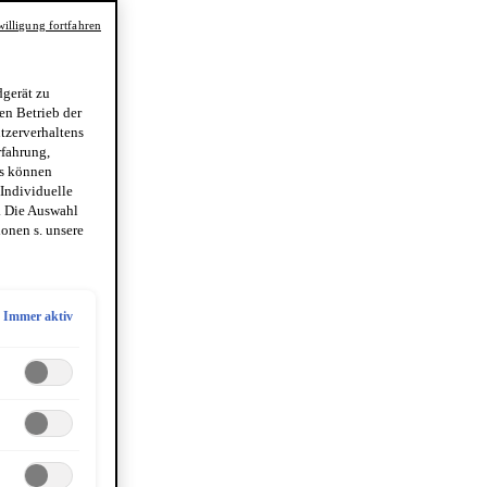
illigung fortfahren
gerät zu
en Betrieb der
utzerverhaltens
rfahrung,
es können
 Individuelle
. Die Auswahl
onen s. unsere
Immer aktiv