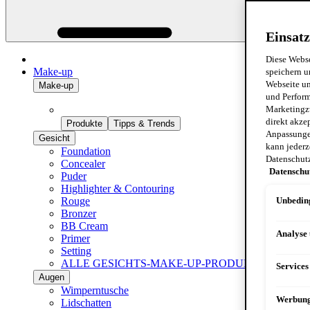
Einsatz
Diese Webse
Make-up
speichern u
Webseite un
Make-up
und Perform
Marketingz
direkt akze
Produkte
Tipps & Trends
Anpassungen
Gesicht
kann jederz
Foundation
Datenschut
Concealer
Datenschu
Puder
Highlighter & Contouring
Rouge
Unbeding
Bronzer
BB Cream
Analyse
Primer
Setting
ALLE GESICHTS-MAKE-UP-PRODUKTE ANZEI
Services
Augen
Wimperntusche
Werbun
Lidschatten