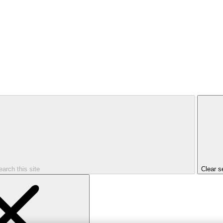
earch this site
Clear s